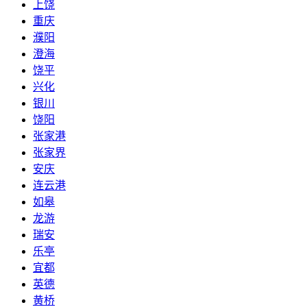
上饶
重庆
濮阳
澄海
饶平
兴化
银川
饶阳
张家港
张家界
安庆
连云港
如皋
龙游
瑞安
乐亭
宜都
英德
黄桥